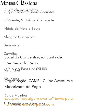
Motas Clássicas
Olhares
Dia 5 de novembro.
O que escrevem sobre Abrantes
S. Vicente, S. João e Alferrarede
Aldeia do Mato e Souto
Alvega e Concavada
Bemposta
Carvalhal
Local da Concentração: Junta de 
Fontes
Freguesia do Pego
Início do Passeio: 09H00
Martinchel
Mouriscas
Organização: CAMP - Clube Aventura e 
Motorizado do Pego
Pego
Rio de Moinhos
Escapou-nos algum evento? Envie para 
S. Facundo e Vale das Mós
notavelabrantes@gmail.com