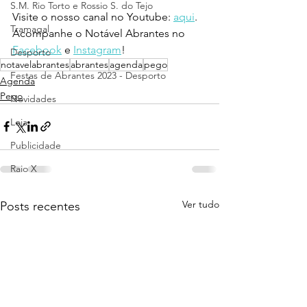
S.M. Rio Torto e Rossio S. do Tejo
Visite o nosso canal no Youtube: 
aqui
.
Tramagal
Acompanhe o Notável Abrantes no 
Facebook
 e 
Instagram
!
Desporto
notavelabrantes
abrantes
agenda
pego
Festas de Abrantes 2023 - Desporto
Agenda
Pego
Novidades
Loja
Publicidade
Raio X
Ver tudo
Posts recentes