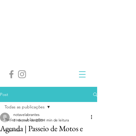
Post
Todas as publicações
notavelabrantes
Todas as publicações
31 de out. de 2023
1 min de leitura
Agenda | Passeio de Motos e
Agenda