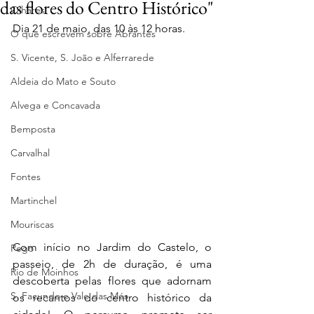
das flores do Centro Histórico"
Olhares
Dia 21 de maio, das 10 às 12 horas.
O que escrevem sobre Abrantes
S. Vicente, S. João e Alferrarede
Aldeia do Mato e Souto
Alvega e Concavada
Bemposta
Carvalhal
Fontes
Martinchel
Mouriscas
Com início no Jardim do Castelo, o 
Pego
passeio, de 2h de duração, é uma 
Rio de Moinhos
descoberta pelas flores que adornam 
S. Facundo e Vale das Mós
os recantos do centro histórico da 