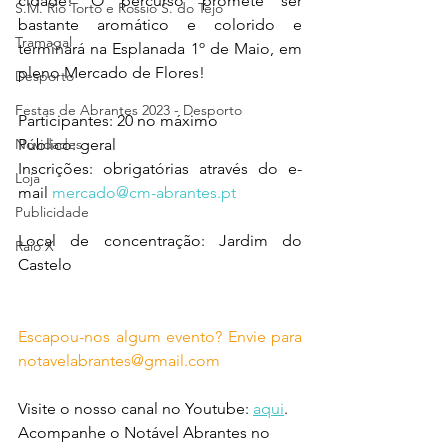
cidade! O percurso promete ser 
S.M. Rio Torto e Rossio S. do Tejo
bastante aromático e colorido e 
Tramagal
terminará na Esplanada 1º de Maio, em 
pleno Mercado de Flores! 
Desporto
Festas de Abrantes 2023 - Desporto
Participantes: 20 no máximo
Novidades
Público: geral
Inscrições: obrigatórias através do e-
Loja
mail 
mercado@cm-abrantes.pt
Publicidade
Local de concentração: Jardim do 
Raio X
Castelo
Escapou-nos algum evento? Envie para 
notavelabrantes@gmail.com
Visite o nosso canal no Youtube: 
aqui
.
Acompanhe o Notável Abrantes no 