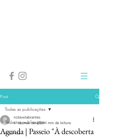
Post
Todas as publicações
notavelabrantes
Todas as publicações
17 de mai. de 2022
1 min de leitura
Agenda | Passeio "À descoberta
Agenda