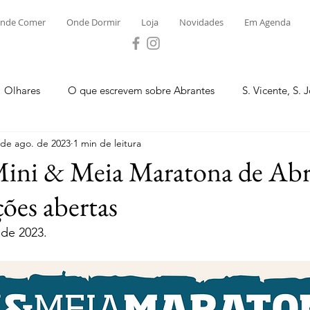
nde Comer
Onde Dormir
Loja
Novidades
Em Agenda
Olhares
O que escrevem sobre Abrantes
S. Vicente, S. 
 de ago. de 2023
1 min de leitura
ega e Concavada
Bemposta
Carvalhal
Fontes
Mini & Meia Maratona de Abr
ções abertas
 Moinhos
S. Facundo e Vale das Mós
S.M. Rio Torto e Ros
de 2023.
tas de Abrantes 2023 - Desporto
Novidades
Loja
P