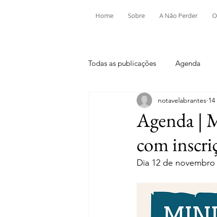
Home
Sobre
A Não Perder
O
Todas as publicações
Agenda
notavelabrantes
14
Aldeia do Mato e Souto
Alv
Agenda | 
com inscri
Mouriscas
Pego
Rio de
Dia 12 de novembro 
Tramagal
Desporto
Fes