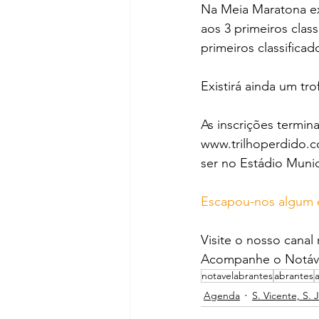
Na Meia Maratona exi
aos 3 primeiros cla
primeiros classificad
Existirá ainda um tr
As inscrições termin
www.trilhoperdido.c
ser no Estádio Muni
Escapou-nos algum 
Visite o nosso canal
Acompanhe o Notáve
notavelabrantes
abrantes
Agenda
S. Vicente, S. 