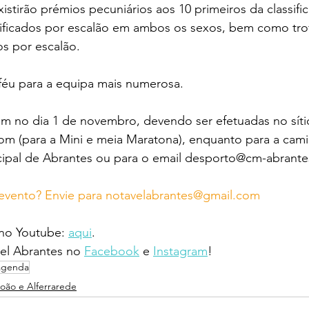
stirão prémios pecuniários aos 10 primeiros da classific
ssificados por escalão em ambos os sexos, bem como tro
os por escalão. 
oféu para a equipa mais numerosa. 
am no dia 1 de novembro, devendo ser efetuadas no síti
om (para a Mini e meia Maratona), enquanto para a cam
cipal de Abrantes ou para o email desporto@cm-abrante
evento? Envie para notavelabrantes@gmail.com
 no Youtube: 
aqui
.
l Abrantes no 
Facebook
 e 
Instagram
!
agenda
João e Alferrarede