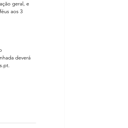
ação geral, e 
féus aos 3 
o 
inhada deverá 
s.pt.