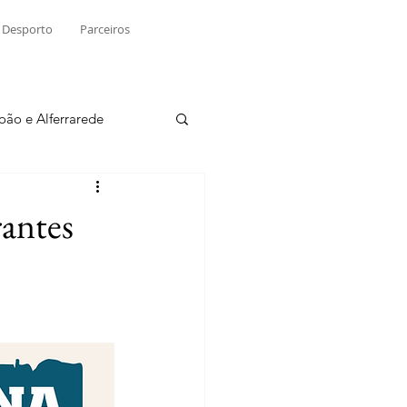
Desporto
Parceiros
João e Alferrarede
Martinchel
antes
sio S. do Tejo
ublicidade
Raio X