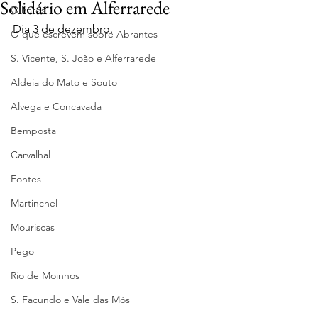
Solidário em Alferrarede
Olhares
Dia 3 de dezembro.
O que escrevem sobre Abrantes
S. Vicente, S. João e Alferrarede
Aldeia do Mato e Souto
Alvega e Concavada
Bemposta
Carvalhal
Fontes
Martinchel
Mouriscas
Pego
Rio de Moinhos
S. Facundo e Vale das Mós