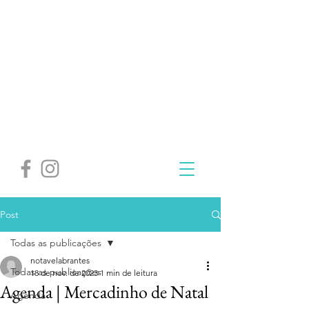
Post
Todas as publicações
notavelabrantes
Todas as publicações
18 de nov. de 2023
1 min de leitura
Agenda | Mercadinho de Natal
Agenda