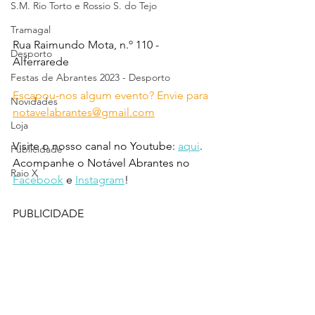
S.M. Rio Torto e Rossio S. do Tejo
Tramagal
Rua Raimundo Mota, n.º 110 - 
Desporto
Alferrarede
Festas de Abrantes 2023 - Desporto
Escapou-nos algum evento? Envie para 
Novidades
notavelabrantes@gmail.com
Loja
Visite o nosso canal no Youtube: 
aqui
.
Publicidade
Acompanhe o Notável Abrantes no 
Raio X
Facebook
 e 
Instagram
!
PUBLICIDADE