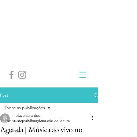
Post
Todas as publicações
notavelabrantes
Todas as publicações
12 de dez. de 2024
1 min de leitura
Agenda | Música ao vivo no
Agenda