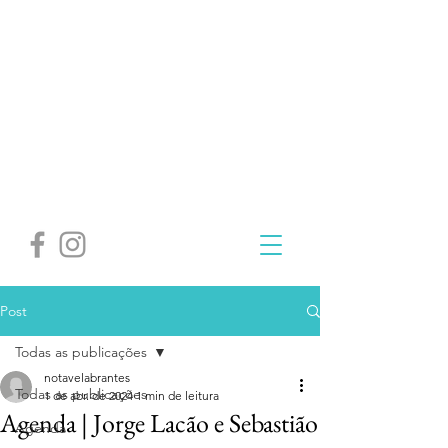
Post
Todas as publicações
notavelabrantes
Todas as publicações
1 de abr. de 2024
1 min de leitura
Agenda | Jorge Lacão e Sebastião
Agenda