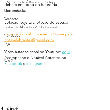
S.M. Rio Torto e Rossio S. do Tejo
debate em torno do futuro da 
Tramagal
democracia.
Desporto
Lotação: sujeita à lotação do espaço
Festas de Abrantes 2023 - Desporto
Escapou-nos algum evento? Envie para 
Novidades
notavelabrantes@gmail.com
Loja
Visite o nosso canal no Youtube: 
aqui
.
Publicidade
Acompanhe o Notável Abrantes no 
Raio X
Facebook
 e 
Instagram
!