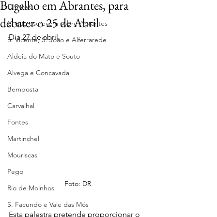
Bugalho em Abrantes, para
Olhares
debater o 25 de Abril
O que escrevem sobre Abrantes
Dia 27 de abril.
S. Vicente, S. João e Alferrarede
Aldeia do Mato e Souto
Alvega e Concavada
Bemposta
Carvalhal
Fontes
Martinchel
Mouriscas
Pego
Foto: DR
Rio de Moinhos
S. Facundo e Vale das Mós
Esta palestra pretende proporcionar o 