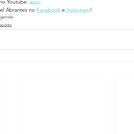
 no Youtube: 
aqui
.
l Abrantes no 
Facebook
 e 
Instagram
!
agenda
sporto