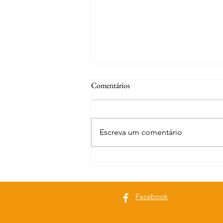
Comentários
Escreva um comentário
Desporto | Laura Agostinho vence
nos Jogos Desportivos da CPLP
Facebook