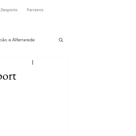
Desporto
Parceiros
João e Alferrarede
Martinchel
port
sio S. do Tejo
ublicidade
Raio X