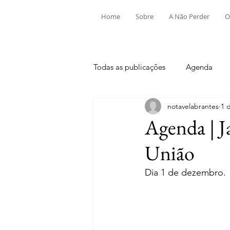
Home
Sobre
A Não Perder
O
Todas as publicações
Agenda
notavelabrantes
1 
Aldeia do Mato e Souto
Alv
Agenda | J
União
Mouriscas
Pego
Rio de
Dia 1 de dezembro.
Tramagal
Desporto
Fes