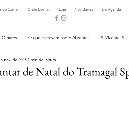
nde Comer
Onde Dormir
Loja
Novidades
Em Agenda
Olhares
O que escrevem sobre Abrantes
S. Vicente, S. 
de nov. de 2023
1 min de leitura
ega e Concavada
Bemposta
Carvalhal
Fontes
antar de Natal do Tramagal S
 Moinhos
S. Facundo e Vale das Mós
S.M. Rio Torto e Ros
tas de Abrantes 2023 - Desporto
Novidades
Loja
P