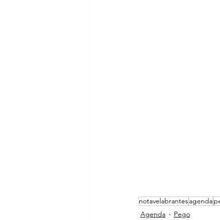
notavelabrantes
agenda
p
Agenda
Pego