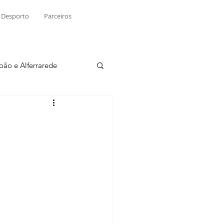
Desporto
Parceiros
João e Alferrarede
Martinchel
sio S. do Tejo
ublicidade
Raio X