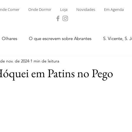
nde Comer
Onde Dormir
Loja
Novidades
Em Agenda
Olhares
O que escrevem sobre Abrantes
S. Vicente, S. 
 de nov. de 2024
1 min de leitura
ega e Concavada
Bemposta
Carvalhal
Fontes
Hóquei em Patins no Pego
.
 Moinhos
S. Facundo e Vale das Mós
S.M. Rio Torto e Ros
tas de Abrantes 2023 - Desporto
Novidades
Loja
P