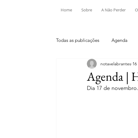
Home
Sobre
A Não Perder
O
Todas as publicações
Agenda
notavelabrantes
16
Aldeia do Mato e Souto
Alv
Agenda | 
Dia 17 de novembro
Mouriscas
Pego
Rio de
Tramagal
Desporto
Fes