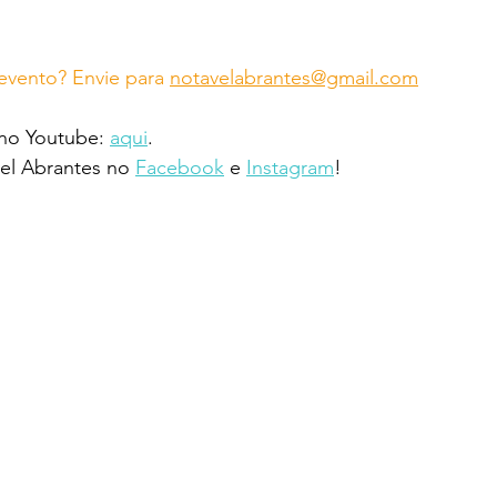
vento? Envie para 
notavelabrantes@gmail.com
 no Youtube: 
aqui
.
l Abrantes no 
Facebook
 e 
Instagram
!