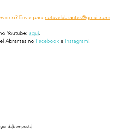
vento? Envie para 
notavelabrantes@gmail.com
 no Youtube: 
aqui
.
l Abrantes no 
Facebook
 e 
Instagram
!
agenda
bemposta