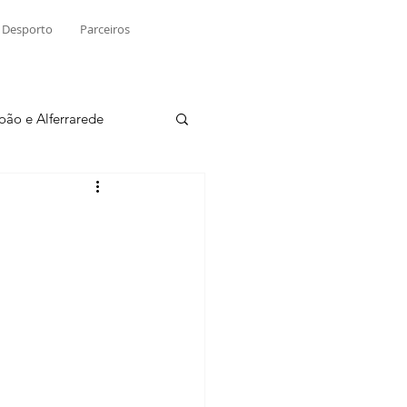
Desporto
Parceiros
João e Alferrarede
Martinchel
sio S. do Tejo
ublicidade
Raio X