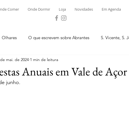
nde Comer
Onde Dormir
Loja
Novidades
Em Agenda
Olhares
O que escrevem sobre Abrantes
S. Vicente, S. 
 de mai. de 2024
1 min de leitura
ega e Concavada
Bemposta
Carvalhal
Fontes
estas Anuais em Vale de Açor
de junho.
 Moinhos
S. Facundo e Vale das Mós
S.M. Rio Torto e Ros
tas de Abrantes 2023 - Desporto
Novidades
Loja
P