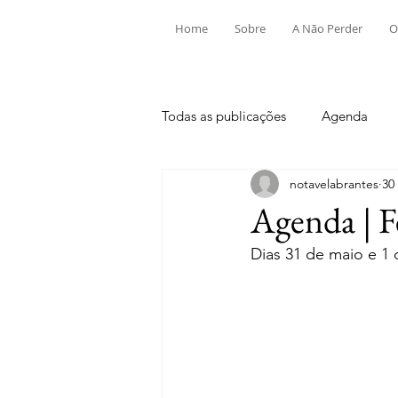
Home
Sobre
A Não Perder
O
Todas as publicações
Agenda
notavelabrantes
30
Aldeia do Mato e Souto
Alv
Agenda | F
Dias 31 de maio e 1 
Mouriscas
Pego
Rio de
Tramagal
Desporto
Fes