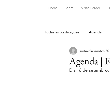
Home
Sobre
A Não Perder
O
Todas as publicações
Agenda
notavelabrantes
30
Aldeia do Mato e Souto
Alv
Agenda | F
Dia 16 de setembro.
Mouriscas
Pego
Rio de
Tramagal
Desporto
Fes