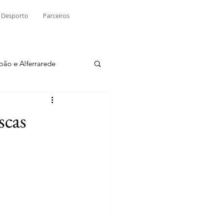
Desporto
Parceiros
João e Alferrarede
Martinchel
scas
sio S. do Tejo
ublicidade
Raio X