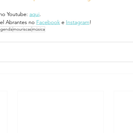
 no Youtube: 
aqui
.
l Abrantes no 
Facebook
 e 
Instagram
!
agenda
mouriscas
música