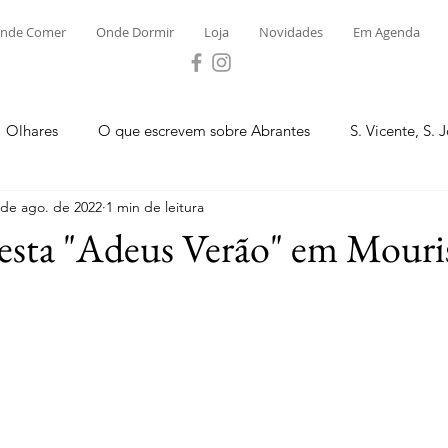
nde Comer
Onde Dormir
Loja
Novidades
Em Agenda
Olhares
O que escrevem sobre Abrantes
S. Vicente, S. 
 de ago. de 2022
1 min de leitura
ega e Concavada
Bemposta
Carvalhal
Fontes
esta "Adeus Verão" em Mouri
 Moinhos
S. Facundo e Vale das Mós
S.M. Rio Torto e Ros
tas de Abrantes 2023 - Desporto
Novidades
Loja
P