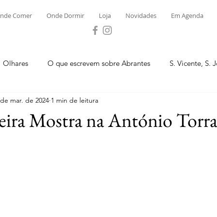
nde Comer
Onde Dormir
Loja
Novidades
Em Agenda
Olhares
O que escrevem sobre Abrantes
S. Vicente, S. 
 de mar. de 2024
1 min de leitura
ega e Concavada
Bemposta
Carvalhal
Fontes
eira Mostra na António Torr
 Moinhos
S. Facundo e Vale das Mós
S.M. Rio Torto e Ros
tas de Abrantes 2023 - Desporto
Novidades
Loja
P