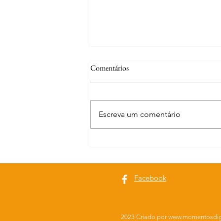
Comentários
Escreva um comentário
Curiosidades | A fonte de S. José
Facebook
2023 Criado por
www.momentosdig