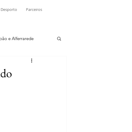
Desporto
Parceiros
João e Alferrarede
Martinchel
ado
sio S. do Tejo
ublicidade
Raio X