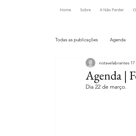
Home
Sobre
A Não Perder
O
Todas as publicações
Agenda
notavelabrantes
17
Aldeia do Mato e Souto
Alv
Agenda | F
Dia 22 de março.
Mouriscas
Pego
Rio de
Tramagal
Desporto
Fes