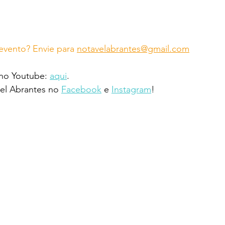
vento? Envie para 
notavelabrantes@gmail.com
 no Youtube: 
aqui
.
l Abrantes no 
Facebook
 e 
Instagram
!