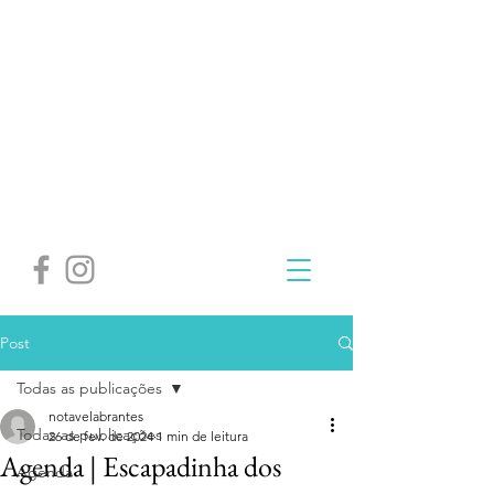
Post
Todas as publicações
notavelabrantes
Todas as publicações
26 de fev. de 2024
1 min de leitura
Agenda | Escapadinha dos
Agenda