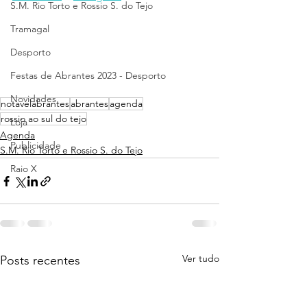
S.M. Rio Torto e Rossio S. do Tejo
Tramagal
Desporto
Festas de Abrantes 2023 - Desporto
Novidades
notavelabrantes
abrantes
agenda
rossio ao sul do tejo
Loja
Agenda
Publicidade
S.M. Rio Torto e Rossio S. do Tejo
Raio X
Ver tudo
Posts recentes