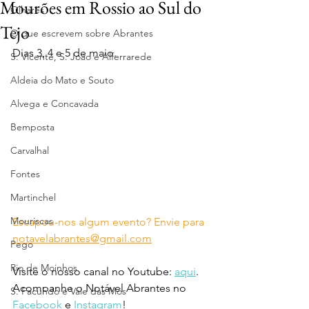
Mourões em Rossio ao Sul do
Olhares
Tejo
O que escrevem sobre Abrantes
Dias 3, 4 e 5 de maio.
S. Vicente, S. João e Alferrarede
Aldeia do Mato e Souto
Alvega e Concavada
Bemposta
Carvalhal
Fontes
Martinchel
Mouriscas
Escapou-nos algum evento? Envie para 
notavelabrantes@gmail.com
Pego
Rio de Moinhos
Visite o nosso canal no Youtube: 
aqui
.
Acompanhe o Notável Abrantes no 
S. Facundo e Vale das Mós
Facebook
 e 
Instagram
!