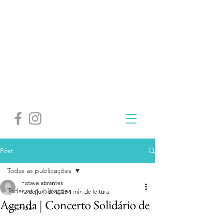
Post
Todas as publicações
notavelabrantes
Todas as publicações
12 de jan. de 2023
1 min de leitura
Agenda | Concerto Solidário de
Agenda