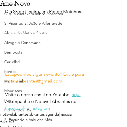
Ano Novo
Olhares
Dia 28 de janeiro, em Rio de Moinhos.
O que escrevem sobre Abrantes
S. Vicente, S. João e Alferrarede
Aldeia do Mato e Souto
Alvega e Concavada
Bemposta
Carvalhal
Fontes
Escapou-nos algum evento? Envie para 
notavelabrantes@gmail.com
Martinchel
Mouriscas
Visite o nosso canal no Youtube: 
aqui
.
Pego
Acompanhe o Notável Abrantes no 
Facebook
 e 
Instagram
!
Rio de Moinhos
notavelabrantes
abrantes
agenda
música
S. Facundo e Vale das Mós
Agenda