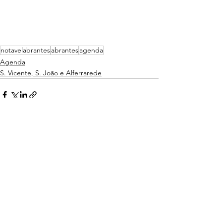
notavelabrantes
abrantes
agenda
Agenda
S. Vicente, S. João e Alferrarede
Ver tudo
Posts recentes