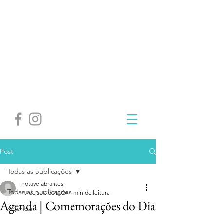
Post
Todas as publicações
notavelabrantes
Todas as publicações
19 de set. de 2024
1 min de leitura
Agenda | Comemorações do Dia
Agenda