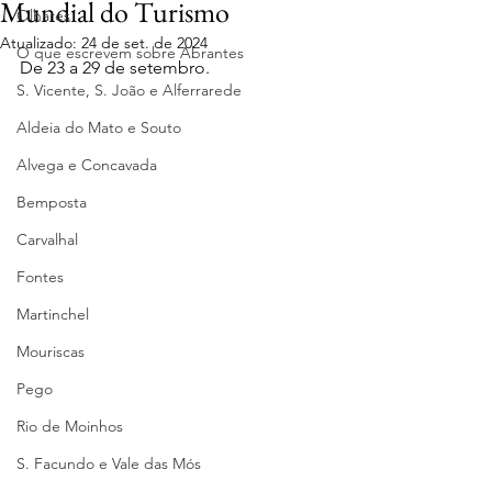
Mundial do Turismo
Olhares
Atualizado:
24 de set. de 2024
O que escrevem sobre Abrantes
De 23 a 29 de setembro.
S. Vicente, S. João e Alferrarede
Aldeia do Mato e Souto
Alvega e Concavada
Bemposta
Carvalhal
Fontes
Martinchel
Mouriscas
Pego
Rio de Moinhos
S. Facundo e Vale das Mós