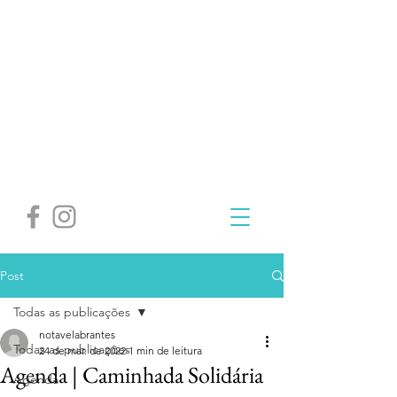
Post
Todas as publicações
notavelabrantes
Todas as publicações
24 de mar. de 2022
1 min de leitura
Agenda | Caminhada Solidária
Agenda