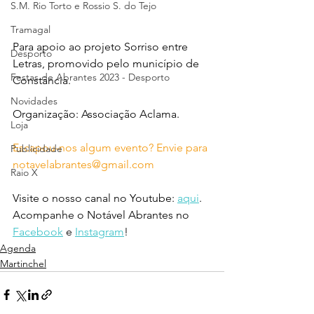
S.M. Rio Torto e Rossio S. do Tejo
Tramagal
Para apoio ao projeto Sorriso entre 
Desporto
Letras, promovido pelo município de 
Festas de Abrantes 2023 - Desporto
Constância.
Novidades
Organização: Associação Aclama.
Loja
Escapou-nos algum evento? Envie para 
Publicidade
notavelabrantes@gmail.com
Raio X
Visite o nosso canal no Youtube: 
aqui
.
Acompanhe o Notável Abrantes no 
Facebook
 e 
Instagram
!
Agenda
Martinchel