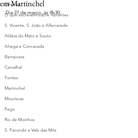
em Martinchel
Olhares
Dia 27 de março, às 9h30.
O que escrevem sobre Abrantes
S. Vicente, S. João e Alferrarede
Aldeia do Mato e Souto
Alvega e Concavada
Bemposta
Carvalhal
Fontes
Martinchel
Mouriscas
Pego
Rio de Moinhos
S. Facundo e Vale das Mós