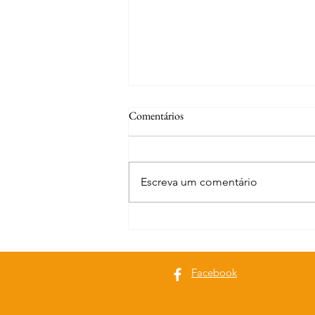
Comentários
Escreva um comentário
Curiosidades | A fonte de S. José
Facebook