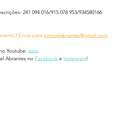
nscrições: 241 094 016/915 078 953/934580166
vento? Envie para 
notavelabrantes@gmail.com
 no Youtube: 
aqui
.
l Abrantes no 
Facebook
 e 
Instagram
!