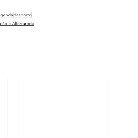
agenda
desporto
João e Alferrarede