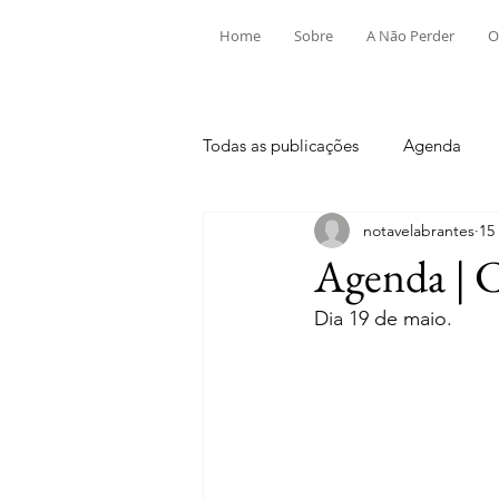
Home
Sobre
A Não Perder
O
Todas as publicações
Agenda
notavelabrantes
15
Aldeia do Mato e Souto
Alv
Agenda | 
Dia 19 de maio.
Mouriscas
Pego
Rio de
Tramagal
Desporto
Fes