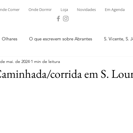
nde Comer
Onde Dormir
Loja
Novidades
Em Agenda
Olhares
O que escrevem sobre Abrantes
S. Vicente, S. 
 de mai. de 2024
1 min de leitura
ega e Concavada
Bemposta
Carvalhal
Fontes
Caminhada/corrida em S. Lou
 Moinhos
S. Facundo e Vale das Mós
S.M. Rio Torto e Ros
tas de Abrantes 2023 - Desporto
Novidades
Loja
P