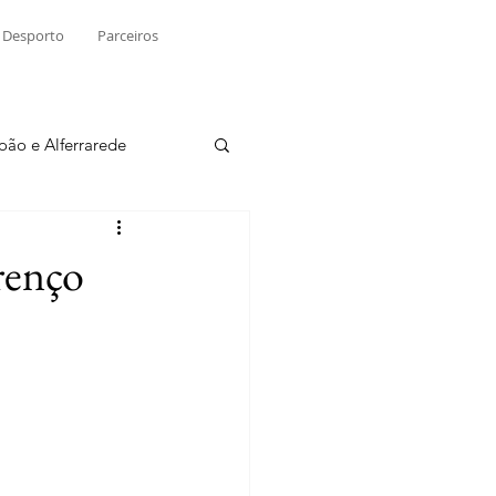
Desporto
Parceiros
João e Alferrarede
Martinchel
renço
sio S. do Tejo
ublicidade
Raio X