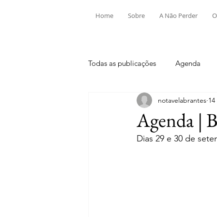
Home
Sobre
A Não Perder
O
Todas as publicações
Agenda
notavelabrantes
14
Aldeia do Mato e Souto
Alv
Agenda | 
Dias 29 e 30 de set
Mouriscas
Pego
Rio de
Tramagal
Desporto
Fes