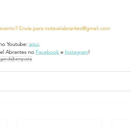
evento? Envie para notavelabrantes@gmail.com
 no Youtube: 
aqui
.
l Abrantes no 
Facebook
 e 
Instagram
!
agenda
bemposta