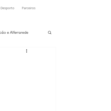
Desporto
Parceiros
João e Alferrarede
Martinchel
sio S. do Tejo
ublicidade
Raio X