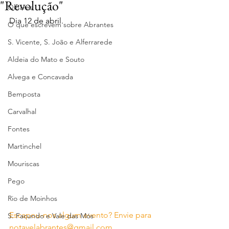
"Revolução"
Olhares
Dia 12 de abril.
O que escrevem sobre Abrantes
S. Vicente, S. João e Alferrarede
Aldeia do Mato e Souto
Alvega e Concavada
Bemposta
Carvalhal
Fontes
Martinchel
Mouriscas
Pego
Rio de Moinhos
Escapou-nos algum evento? Envie para 
S. Facundo e Vale das Mós
notavelabrantes@gmail.com