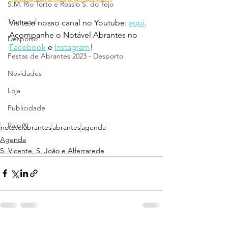
S.M. Rio Torto e Rossio S. do Tejo
Tramagal
Visite o nosso canal no Youtube: 
aqui
.
Acompanhe o Notável Abrantes no 
Desporto
Facebook
 e 
Instagram
!
Festas de Abrantes 2023 - Desporto
Novidades
Loja
Publicidade
Raio X
notavelabrantes
abrantes
agenda
Agenda
S. Vicente, S. João e Alferrarede