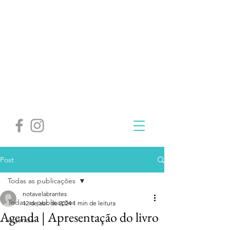
Post
Todas as publicações
notavelabrantes
Todas as publicações
12 de abr. de 2024
1 min de leitura
Agenda | Apresentação do livro
Agenda