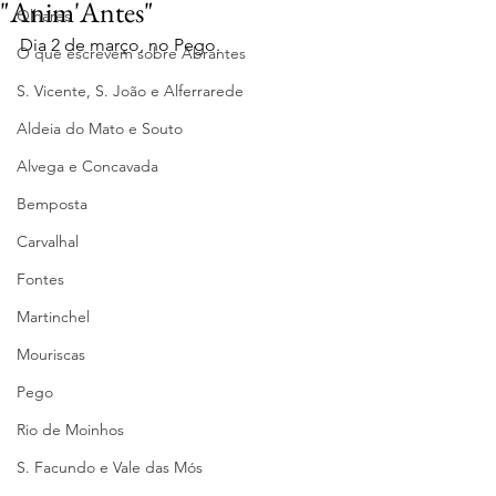
"Anim'Antes"
Olhares
Dia 2 de março, no Pego.
O que escrevem sobre Abrantes
S. Vicente, S. João e Alferrarede
Aldeia do Mato e Souto
Alvega e Concavada
Bemposta
Carvalhal
Fontes
Martinchel
Mouriscas
Pego
Rio de Moinhos
S. Facundo e Vale das Mós