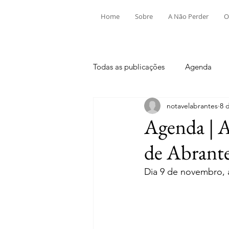
Home
Sobre
A Não Perder
O
Todas as publicações
Agenda
notavelabrantes
8 
Aldeia do Mato e Souto
Alv
Agenda | A
de Abrantes
Mouriscas
Pego
Rio de
Dia 9 de novembro, à
Tramagal
Desporto
Fes