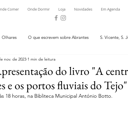
nde Comer
Onde Dormir
Loja
Novidades
Em Agenda
Olhares
O que escrevem sobre Abrantes
S. Vicente, S. 
de nov. de 2023
1 min de leitura
ega e Concavada
Bemposta
Carvalhal
Fontes
presentação do livro "A centr
 e os portos fluviais do Tejo"
 Moinhos
S. Facundo e Vale das Mós
S.M. Rio Torto e Ros
s 18 horas, na Bibliteca Municipal António Botto.
tas de Abrantes 2023 - Desporto
Novidades
Loja
P