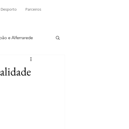
Desporto
Parceiros
João e Alferrarede
Martinchel
alidade
sio S. do Tejo
ublicidade
Raio X