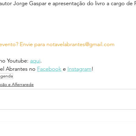
utor Jorge Gaspar e apresentação do livro a cargo de F
evento? Envie para notavelabrantes@gmail.com
 no Youtube: 
aqui
.
l Abrantes no 
Facebook
 e 
Instagram
!
agenda
João e Alferrarede