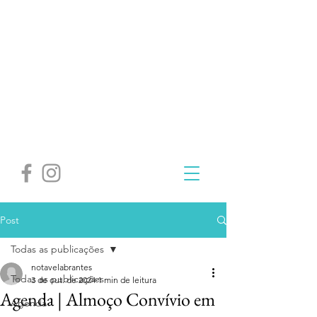
Post
Todas as publicações
notavelabrantes
Todas as publicações
3 de out. de 2024
1 min de leitura
Agenda | Almoço Convívio em
Agenda