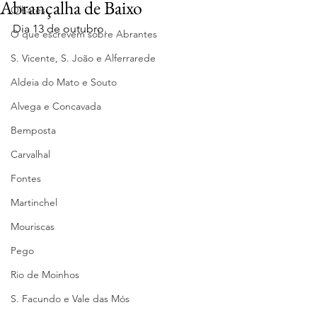
Abrançalha de Baixo
Olhares
Dia 13 de outubro.
O que escrevem sobre Abrantes
S. Vicente, S. João e Alferrarede
Aldeia do Mato e Souto
Alvega e Concavada
Bemposta
Carvalhal
Fontes
Martinchel
Mouriscas
Pego
Rio de Moinhos
S. Facundo e Vale das Mós