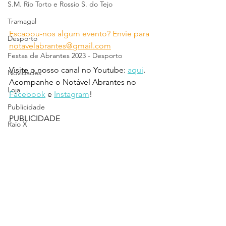
S.M. Rio Torto e Rossio S. do Tejo
Tramagal
Escapou-nos algum evento? Envie para 
Desporto
notavelabrantes@gmail.com
Festas de Abrantes 2023 - Desporto
Visite o nosso canal no Youtube: 
aqui
.
Novidades
Acompanhe o Notável Abrantes no 
Loja
Facebook
 e 
Instagram
!
Publicidade
PUBLICIDADE
Raio X