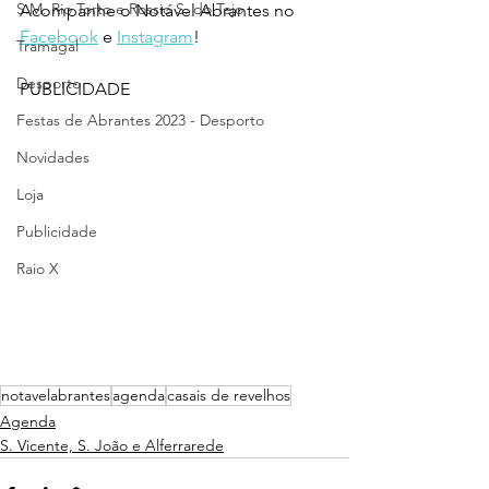
S.M. Rio Torto e Rossio S. do Tejo
Acompanhe o Notável Abrantes no 
Facebook
 e 
Instagram
!
Tramagal
Desporto
PUBLICIDADE
Festas de Abrantes 2023 - Desporto
Novidades
Loja
Publicidade
Raio X
notavelabrantes
agenda
casais de revelhos
Agenda
S. Vicente, S. João e Alferrarede