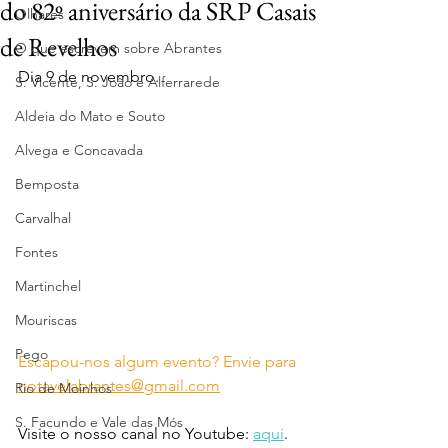
do 82º aniversário da SRP Casais
Olhares
de Revelhos
O que escrevem sobre Abrantes
Dia 9 de novembro.
S. Vicente, S. João e Alferrarede
Aldeia do Mato e Souto
Alvega e Concavada
Bemposta
Carvalhal
Fontes
Martinchel
Mouriscas
Pego
Escapou-nos algum evento? Envie para 
notavelabrantes@gmail.com
Rio de Moinhos
S. Facundo e Vale das Mós
Visite o nosso canal no Youtube: 
aqui
.