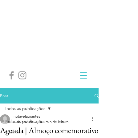
Post
Todas as publicações
notavelabrantes
Todas as publicações
7 de nov. de 2024
1 min de leitura
Agenda | Almoço comemorativo
Agenda