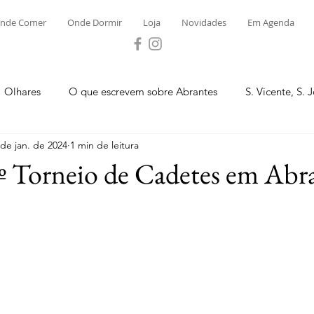
nde Comer
Onde Dormir
Loja
Novidades
Em Agenda
Olhares
O que escrevem sobre Abrantes
S. Vicente, S. 
 de jan. de 2024
1 min de leitura
ega e Concavada
Bemposta
Carvalhal
Fontes
º Torneio de Cadetes em Abr
 Moinhos
S. Facundo e Vale das Mós
S.M. Rio Torto e Ros
tas de Abrantes 2023 - Desporto
Novidades
Loja
P