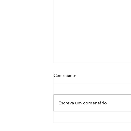
Comentários
Escreva um comentário
Curiosidades | A fonte de S. José