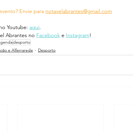
vento? Envie para 
notavelabrantes@gmail.com
 no Youtube: 
aqui
.
l Abrantes no 
Facebook
 e 
Instagram
!
agenda
desporto
João e Alferrarede
Desporto