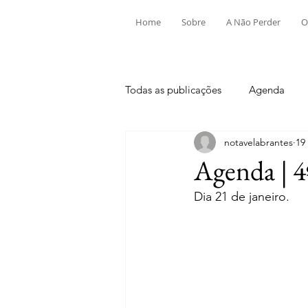
Home
Sobre
A Não Perder
O
Todas as publicações
Agenda
notavelabrantes
19
Aldeia do Mato e Souto
Alv
Agenda | 4
Dia 21 de janeiro.
Mouriscas
Pego
Rio de
Tramagal
Desporto
Fes