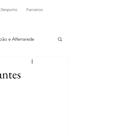
Desporto
Parceiros
João e Alferrarede
Martinchel
antes
sio S. do Tejo
ublicidade
Raio X