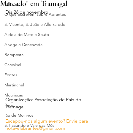
Mercado" em Tramagal
Olhares
Dia 26 de novembro.
O que escrevem sobre Abrantes
S. Vicente, S. João e Alferrarede
Aldeia do Mato e Souto
Alvega e Concavada
Bemposta
Carvalhal
Fontes
Martinchel
Mouriscas
Organização: Associação de Pais do 
Pego
Tramagal.
Rio de Moinhos
Escapou-nos algum evento? Envie para 
S. Facundo e Vale das Mós
notavelabrantes@gmail.com