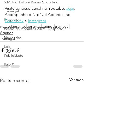
S.M. Rio Torto e Rossio S. do Tejo
Visite o nosso canal no Youtube: 
aqui
.
Tramagal
Acompanhe o Notável Abrantes no 
Desporto
Facebook
 e 
Instagram
!
notavelabrantes
abrantes
agenda
tramagal
Festas de Abrantes 2023 - Desporto
Agenda
Novidades
Tramagal
Loja
Publicidade
Raio X
Ver tudo
Posts recentes