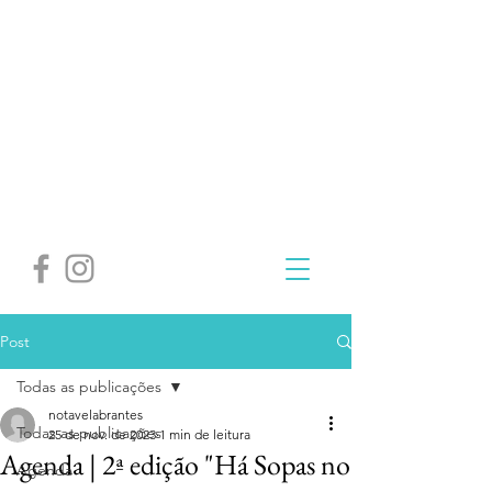
Post
Todas as publicações
notavelabrantes
Todas as publicações
25 de nov. de 2023
1 min de leitura
Agenda | 2ª edição "Há Sopas no
Agenda