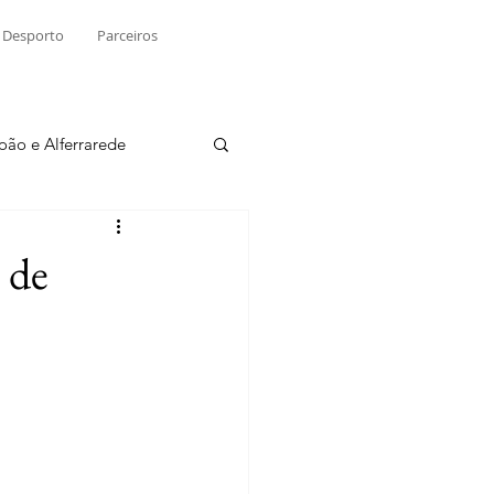
Desporto
Parceiros
João e Alferrarede
Martinchel
 de
sio S. do Tejo
ublicidade
Raio X