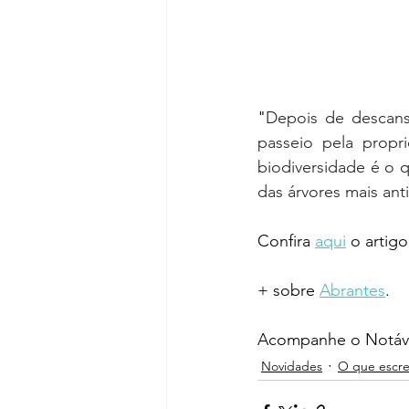
"
Depois de descans
passeio pela propr
biodiversidade é o q
das árvores mais ant
Confira 
aqui
 o artig
+ sobre 
Abrantes
.
Acompanhe o Notáve
Novidades
O que escr