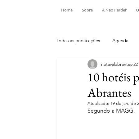
Home
Sobre
A Não Perder
O
Todas as publicações
Agenda
notavelabrantes
22
Aldeia do Mato e Souto
Alv
10 hotéis p
Abrantes
Mouriscas
Pego
Rio de
Atualizado:
19 de jan. de 
Segundo a MAGG.
Tramagal
Desporto
Fes