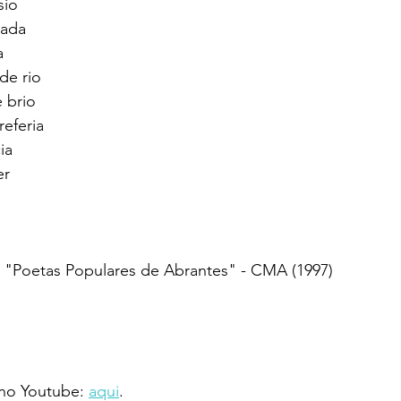
sio 
ada 
a 
de rio 
 brio 
eferia 
ia 
er 
m "Poetas Populares de Abrantes" - CMA (1997)
 no Youtube: 
aqui
.