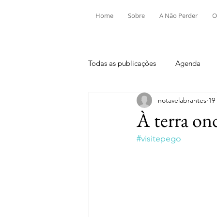
Home
Sobre
A Não Perder
O
Todas as publicações
Agenda
notavelabrantes
19
Aldeia do Mato e Souto
Alv
À terra on
#visitepego
Mouriscas
Pego
Rio de
Tramagal
Desporto
Fes