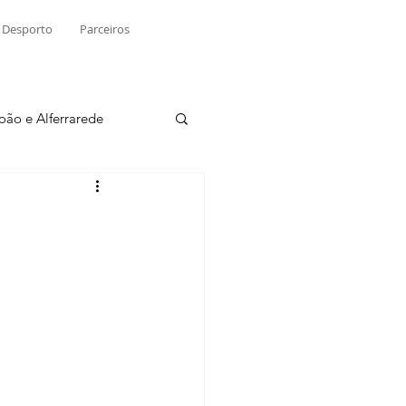
Desporto
Parceiros
João e Alferrarede
Martinchel
sio S. do Tejo
ublicidade
Raio X