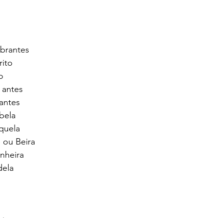
brantes 
ito 
o 
 antes 
antes 
bela 
quela 
 ou Beira 
nheira 
dela