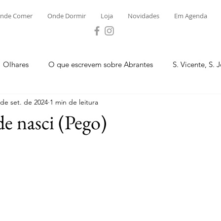
nde Comer
Onde Dormir
Loja
Novidades
Em Agenda
Olhares
O que escrevem sobre Abrantes
S. Vicente, S. 
 de set. de 2024
1 min de leitura
ega e Concavada
Bemposta
Carvalhal
Fontes
de nasci (Pego)
 Moinhos
S. Facundo e Vale das Mós
S.M. Rio Torto e Ros
tas de Abrantes 2023 - Desporto
Novidades
Loja
P