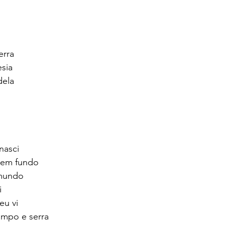
erra
sia 
dela 
nasci 
tem fundo 
mundo 
 
eu vi 
mpo e serra 