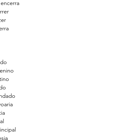
encerra 
rer 
zer 
erra
ado 
enino 
tino 
do 
andado 
oaria 
ia 
al 
incipal 
sia